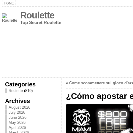
HOME
Roulette
Top Secret Roulette
Categories
«
Come scommettere sul gioco d'azz
Roulette
(819)
¿Cómo apostar en
Archives
August 2026
July 2026
June 2026
May 2026
April 2026
March 2026