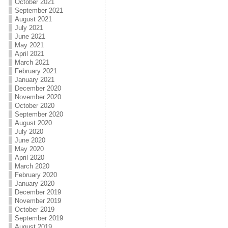
October 2021
September 2021
August 2021
July 2021
June 2021
May 2021
April 2021
March 2021
February 2021
January 2021
December 2020
November 2020
October 2020
September 2020
August 2020
July 2020
June 2020
May 2020
April 2020
March 2020
February 2020
January 2020
December 2019
November 2019
October 2019
September 2019
August 2019