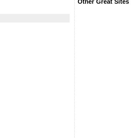
Other Great Sites