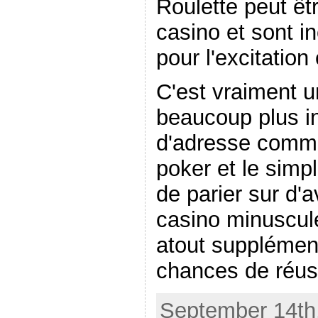
Roulette peut êt
casino et sont i
pour l'excitation
C'est vraiment 
beaucoup plus i
d'adresse comme
poker et le simple
de parier sur d'
casino minuscul
atout supplémen
chances de réussi
September 14th,