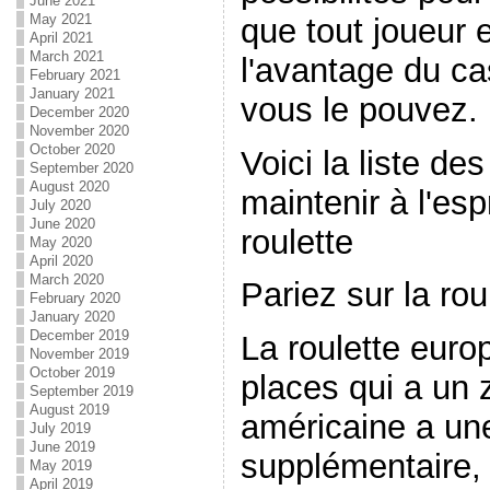
June 2021
May 2021
que tout joueur e
April 2021
March 2021
l'avantage du ca
February 2021
January 2021
vous le pouvez.
December 2020
November 2020
October 2020
Voici la liste de
September 2020
August 2020
maintenir à l'espr
July 2020
June 2020
roulette
May 2020
April 2020
March 2020
Pariez sur la ro
February 2020
January 2020
December 2019
La roulette eur
November 2019
October 2019
places qui a un 
September 2019
August 2019
américaine a un
July 2019
June 2019
supplémentaire,
May 2019
April 2019