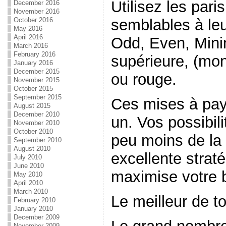
Utilisez les pari
December 2016
November 2016
October 2016
semblables à leu
May 2016
April 2016
Odd, Even, Mini
March 2016
February 2016
supérieure, (mon
January 2016
December 2015
ou rouge.
November 2015
October 2015
September 2015
Ces mises à paye
August 2015
December 2010
un. Vos possibil
November 2010
October 2010
peu moins de la 
September 2010
August 2010
excellente straté
July 2010
June 2010
maximise votre b
May 2010
April 2010
March 2010
Le meilleur de t
February 2010
January 2010
December 2009
November 2009