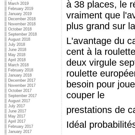
à 38 places, le r
March 2019
February 2019
vraiment que l'a
January 2019
December 2018
plus grand sur l
November 2018
October 2018
September 2018
L'avantage du ca
August 2018
July 2018
cent à la roulet
June 2018
May 2018
deux virgule sep
April 2018
March 2018
February 2018
roulette europée
January 2018
December 2017
besoin pour joue
November 2017
October 2017
couper le
September 2017
August 2017
July 2017
prestations de c
June 2017
May 2017
April 2017
Idéal probabilité
February 2017
January 2017