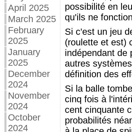
possibilité en l
April 2025
qu'ils ne fonctio
March 2025
February
Si c'est un jeu 
2025
(roulette et est)
January
indépendant de 
2025
autres systèmes
December
définition des eff
2024
Si la balle tomb
November
cinq fois à l'inté
2024
cent cinquante ci
October
probabilités néa
2024
à la place de spi