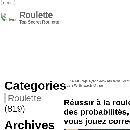
HOME
Roulette
Top Secret Roulette
Categories
«
The Multi-player Slot-lets Win Som
Cash With Each Other
Roulette
Réussir à la roul
(819)
des probabilités
vous jouez corr
Archives