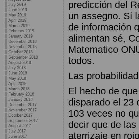
predicción del R
July 2019
June 2019
un assegno. Si l
May 2019
April 2019
de información q
March 2019
February 2019
alimentan sé, C
January 2019
December 2018
Matematico ONU 
November 2018
October 2018
September 2018
todos.
August 2018
July 2018
Las probabilidad
June 2018
May 2018
April 2018
El hecho de que 
March 2018
February 2018
disparado el 23 
January 2018
December 2017
November 2017
103 veces no qu
October 2017
September 2017
decir que de las
August 2017
July 2017
aterrizaje en ro
June 2017