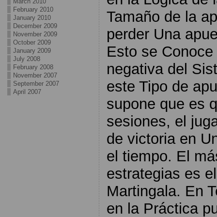
March 2010
February 2010
Tamaño de la a
January 2010
December 2009
perder Una apue
November 2009
October 2009
Esto se Conoce
January 2009
July 2008
negativa del Sis
February 2008
November 2007
este Tipo de apu
September 2007
April 2007
supone que es q
sesiones, el jug
de victoria en Un
el tiempo. El má
estrategias es e
Martingala. En T
en la Práctica 