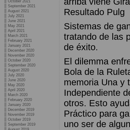
arriba viene Gir
October 2021
September 2021
Resultado Pulg
August 2021
July 2021
June 2021
Sistemas de gan
May 2021
April 2021
tratando de las 
March 2021
February 2021
de éxito.
January 2021
December 2020
November 2020
El dilemma enfr
October 2020
September 2020
Bola de la Rulet
August 2020
July 2020
memoria Una y t
June 2020
May 2020
Independiente d
April 2020
March 2020
February 2020
otros. Esto ayu
January 2020
December 2019
Práctico para g
November 2019
October 2019
uno ser de algun
September 2019
August 2019