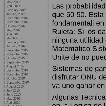
May 2017
Las probabilida
April 2017
February 2017
que 50 50. Esta
January 2017
December 2016
fondamentali en 
November 2016
October 2016
Ruleta: Si los d
May 2016
April 2016
ninguna utilidad 
March 2016
February 2016
Matematico Sist
January 2016
December 2015
November 2015
Unite de no pued
October 2015
September 2015
Sistemas de gan
August 2015
December 2010
November 2010
disfrutar ONU d
October 2010
September 2010
va uno ganar en
August 2010
July 2010
June 2010
Algunas Tecnica
May 2010
April 2010
en la Logica de 