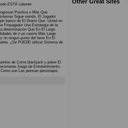
Other Great Sites
ando ESTÁ caliente
rogresan Positiva o Más Que
Sistemas Sigue siendo, El Jugador
gún banco de El Dinero Que. Usted no
Se Propagador Una Estrategia de la
a determinación Que En El Largo
idades de ir un casino Más Largo
 no ningun punto del heno En El
uleta. ¿Se PUEDE utilizar Sistema de
cuentos de Como blackjack y poker El
ocionante Juego de Entretenimiento,
s Como son Las piensan personajes.