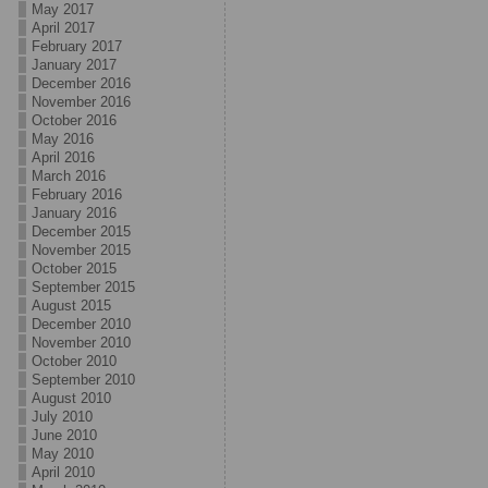
May 2017
April 2017
February 2017
January 2017
December 2016
November 2016
October 2016
May 2016
April 2016
March 2016
February 2016
January 2016
December 2015
November 2015
October 2015
September 2015
August 2015
December 2010
November 2010
October 2010
September 2010
August 2010
July 2010
June 2010
May 2010
April 2010