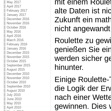
mit einem Roule
May 2017
April 2017
alte Daten ist n
February 2017
January 2017
Zukunft ein ma
December 2016
November 2016
nicht angewandt
October 2016
May 2016
April 2016
Roulette zu gew
March 2016
February 2016
genießen Sie ei
January 2016
December 2015
werden sicher g
November 2015
October 2015
hinunter.
September 2015
August 2015
December 2010
Einige Roulette-
November 2010
October 2010
die Logik der E
September 2010
August 2010
July 2010
nach einer Wette
June 2010
May 2010
gewinnen. Dies w
April 2010