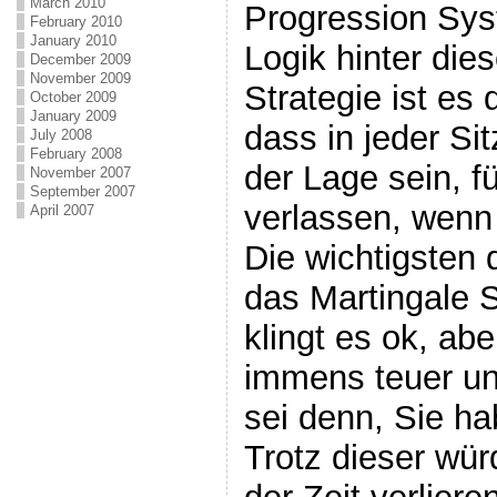
March 2010
Progression Sys
February 2010
January 2010
Logik hinter die
December 2009
November 2009
Strategie ist e
October 2009
January 2009
dass in jeder Si
July 2008
February 2008
der Lage sein, f
November 2007
September 2007
verlassen, wenn 
April 2007
Die wichtigsten d
das Martingale S
klingt es ok, abe
immens teuer und
sei denn, Sie ha
Trotz dieser wür