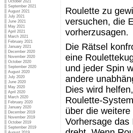
October 2021
September 2021
Roulette zu ge
August 2021
July 2021
versuchen, die 
June 2021
May 2021
vorherzusagen.
April 2021
March 2021
February 2021
Die Rätsel konfro
January 2021
December 2020
eine Rouletteku
November 2020
October 2020
und jeder Spin w
September 2020
August 2020
andere unabhäng
July 2020
June 2020
Dies wird helfen
May 2020
April 2020
March 2020
Roulette-Syste
February 2020
January 2020
über die weitere
December 2019
November 2019
Vorhersage das 
October 2019
September 2019
dreht. Wenn Rou
August 2019