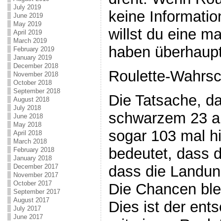
July 2019
keine Informatio
June 2019
May 2019
willst du eine m
April 2019
March 2019
haben überhaupt
February 2019
January 2019
December 2018
Roulette-Wahrsc
November 2018
October 2018
September 2018
Die Tatsache, da
August 2018
July 2018
schwarzem 23 au
June 2018
May 2018
sogar 103 mal hi
April 2018
March 2018
bedeutet, dass d
February 2018
January 2018
dass die Landung
December 2017
November 2017
October 2017
Die Chancen blei
September 2017
August 2017
Dies ist der en
July 2017
June 2017