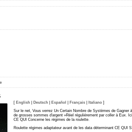
e
s
[
English
|
Deutsch
|
Español
|
Français
|
Italiano
]
Sur le net, Vous verrez Un Certain Nombre de Systèmes de Gagner à la
de grosses sommes d'argent »Réel réguliérement par coller à Eux. Ic
CE QUI Concerne les régimes de la roulette.
Roulette régimes adaptateur avant de les data déterminant CE QUI S