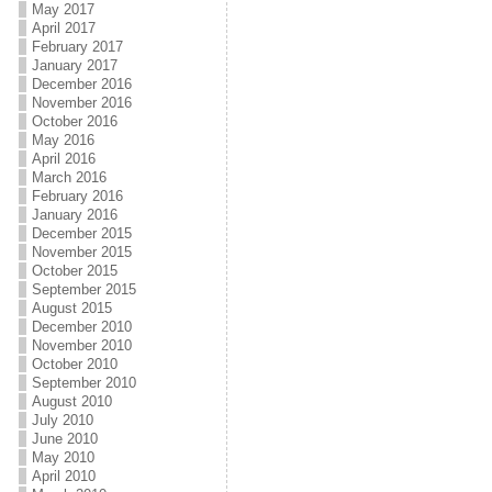
May 2017
April 2017
February 2017
January 2017
December 2016
November 2016
October 2016
May 2016
April 2016
March 2016
February 2016
January 2016
December 2015
November 2015
October 2015
September 2015
August 2015
December 2010
November 2010
October 2010
September 2010
August 2010
July 2010
June 2010
May 2010
April 2010