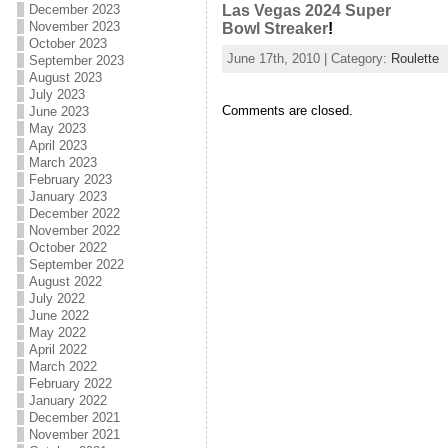
December 2023
Las Vegas 2024 Super
November 2023
Bowl Streaker
!
October 2023
June 17th, 2010 | Category:
Roulette
September 2023
August 2023
July 2023
Comments are closed.
June 2023
May 2023
April 2023
March 2023
February 2023
January 2023
December 2022
November 2022
October 2022
September 2022
August 2022
July 2022
June 2022
May 2022
April 2022
March 2022
February 2022
January 2022
December 2021
November 2021