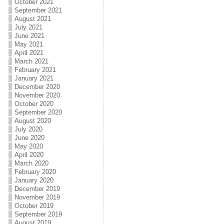
October 2021
September 2021
August 2021
July 2021
June 2021
May 2021
April 2021
March 2021
February 2021
January 2021
December 2020
November 2020
October 2020
September 2020
August 2020
July 2020
June 2020
May 2020
April 2020
March 2020
February 2020
January 2020
December 2019
November 2019
October 2019
September 2019
August 2019